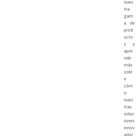
nues
tra
gam
a de
prod
ucto
s y
apre
nde
más
sobr
e
cóm
o
nues
tras
soluc
iones
innov
ador