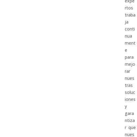
expe
rtos
traba
ja
conti
nua
ment
e
para
mejo
rar
nues
tras
soluc
iones
y
gara
ntiza
r que
nues