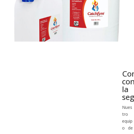
Co
co
la
se
Nues
tro
equip
o de