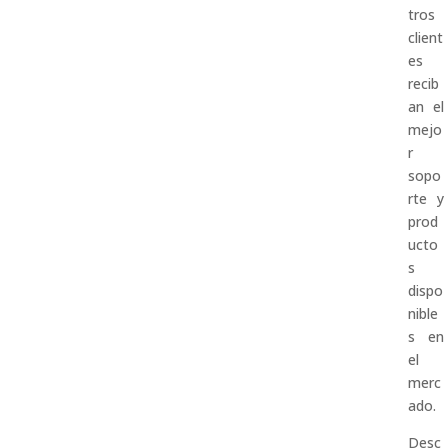
tros
client
es
recib
an el
mejo
r
sopo
rte y
prod
ucto
s
dispo
nible
s en
el
merc
ado.
Desc