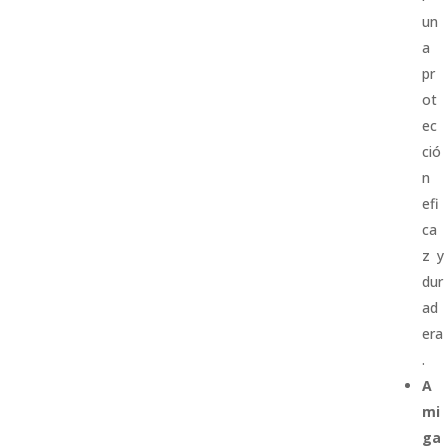
un
a
pr
ot
ec
ció
n
efi
ca
z y
dur
ad
era
.
A
mi
ga