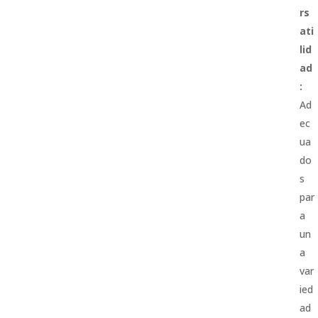
rs
ati
lid
ad
:
Ad
ec
ua
do
s
par
a
un
a
var
ied
ad