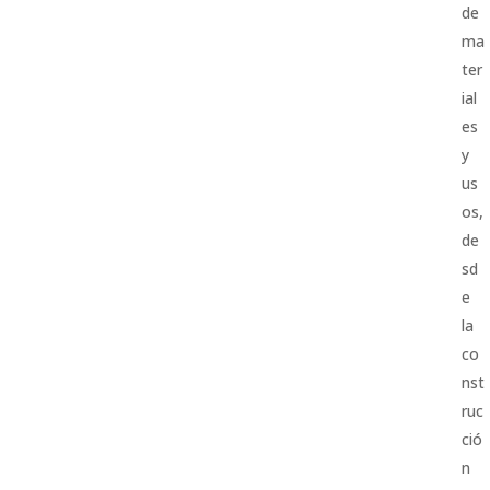
de
ma
ter
ial
es
y
us
os,
de
sd
e
la
co
nst
ruc
ció
n