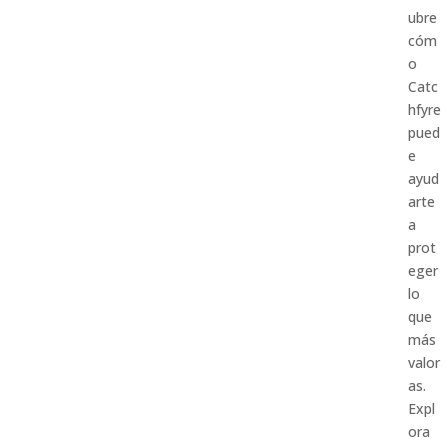
ubre
cóm
o
Catc
hfyre
pued
e
ayud
arte
a
prot
eger
lo
que
más
valor
as.
Expl
ora