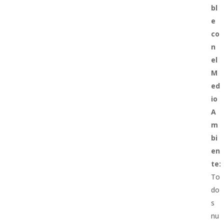
bl
e
co
n
el
M
ed
io
A
m
bi
en
te:
To
do
s
nu