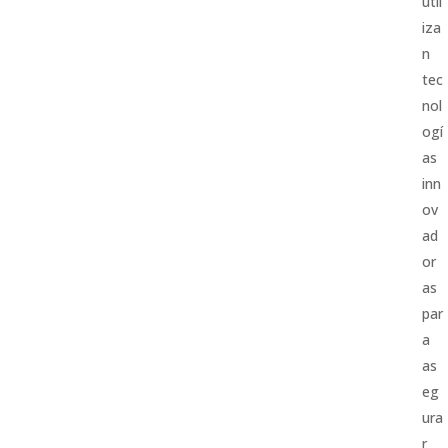
util
iza
n
tec
nol
ogí
as
inn
ov
ad
or
as
par
a
as
eg
ura
r