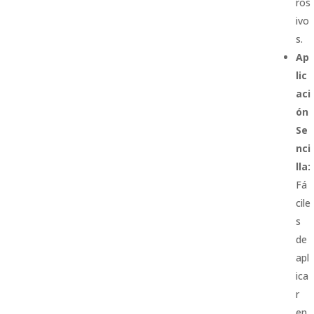
ros
ivo
s.
Ap
lic
aci
ón
Se
nci
lla:
Fá
cile
s
de
apl
ica
r
en